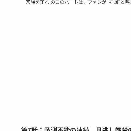
家族を守れ のこのパートは、ファンが"神回"と
第7話：予測不能の連続、見逃し厳禁