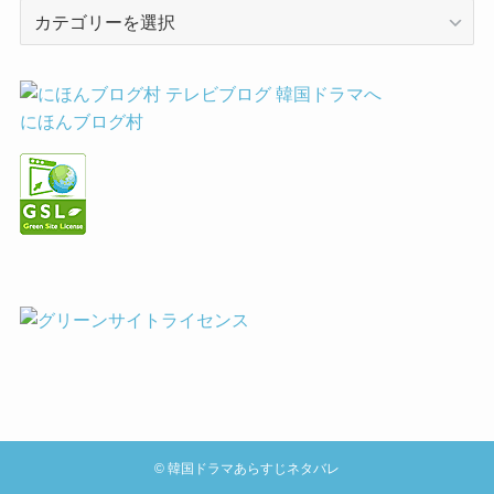
カ
テ
ゴ
リ
ー
にほんブログ村
©
韓国ドラマあらすじネタバレ