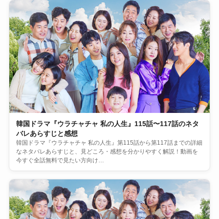
韓国ドラマ『ウラチャチャ 私の人生』115話〜117話のネタ
バレあらすじと感想
韓国ドラマ『ウラチャチャ 私の人生』第115話から第117話までの詳細
なネタバレあらすじと、見どころ・感想を分かりやすく解説！動画を
今すぐ全話無料で見たい方向け…