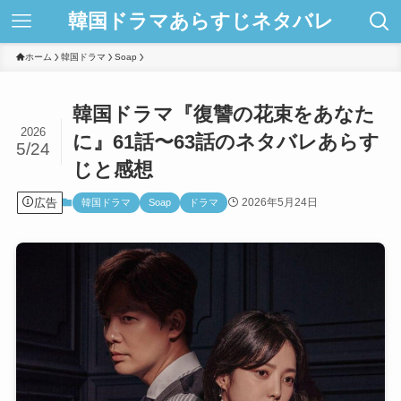
韓国ドラマあらすじネタバレ
ホーム
韓国ドラマ
Soap
韓国ドラマ『復讐の花束をあなた
2026
に』61話〜63話のネタバレあらす
5/24
じと感想
広告
2026年5月24日
韓国ドラマ
Soap
ドラマ