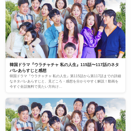
韓国ドラマ『ウラチャチャ 私の人生』115話〜117話のネタ
バレあらすじと感想
韓国ドラマ『ウラチャチャ 私の人生』第115話から第117話までの詳細
なネタバレあらすじと、見どころ・感想を分かりやすく解説！動画を
今すぐ全話無料で見たい方向け…