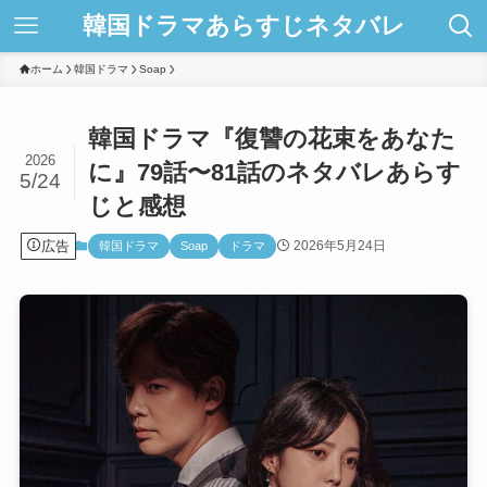
韓国ドラマあらすじネタバレ
ホーム
韓国ドラマ
Soap
韓国ドラマ『復讐の花束をあなた
2026
に』79話〜81話のネタバレあらす
5/24
じと感想
広告
2026年5月24日
韓国ドラマ
Soap
ドラマ