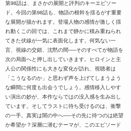
第98話は、まさかの展開と評判のキーエピソー
ド。今回の第98話も、物語の根幹を揺るがす重要
な展開が描かれます。登場人物の感情が激しく揺
れ動くこの回では、これまで静かに積み重ねられ
てきた伏線が一気に表面化します。何気ない一
言、視線の交錯、沈黙の間──そのすべてが物語を
次の局面へと押し出していきます。ヒロインと主
人公の関係性にも大きな変化が訪れ、視聴者は
「こうなるのか」と思わず声を上げてしまうよう
な瞬間に何度も出会うでしょう。感情移入しやす
い演出の妙が、本作ならではの没入感を生み出し
ています。そしてラストに待ち受けるのは、衝撃
の一手。真実は闇の中へ──その先に待つのは絶望
か希望か？深層に潜むテーマが、このエピソード