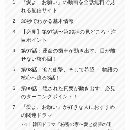
『愛よ、お願い』の動画を全話無料で見
れる配信サイト
30秒でわかる基本情報
【必見】第97話〜第99話の見どころ・注
目ポイント
第97話：運命の歯車が動き出す、目が離
せない核心回！
第98話：涙と衝撃、そして希望──物語の
核心へ迫る3話！
第99話：隠された真実が動き出す、必見
のターニングポイント！
『愛よ、お願い』が好きな人におすすめ
の関連ドラマ
韓国ドラマ『秘密の家〜愛と復讐の迷