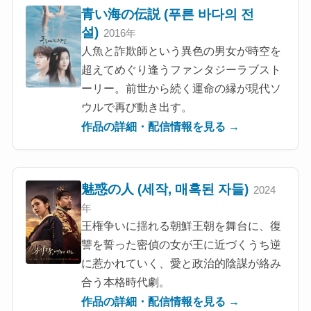
青い海の伝説 (푸른 바다의 전
설)
2016年
人魚と詐欺師という異色の男女が時空を
超えてめぐり逢うファンタジーラブスト
ーリー。前世から続く運命の縁が現代ソ
ウルで再び動き出す。
作品の詳細・配信情報を見る →
魅惑の人 (세작, 매혹된 자들)
2024
年
王権争いに揺れる朝鮮王朝を舞台に、復
讐を誓った密偵の女が王に近づくうち逆
に惹かれていく、愛と政治的陰謀が絡み
合う本格時代劇。
作品の詳細・配信情報を見る →