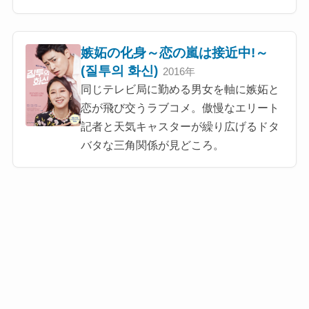
嫉妬の化身～恋の嵐は接近中!～
(질투의 화신)
2016年
同じテレビ局に勤める男女を軸に嫉妬と
恋が飛び交うラブコメ。傲慢なエリート
記者と天気キャスターが繰り広げるドタ
バタな三角関係が見どころ。