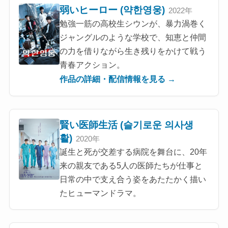
弱いヒーロー (약한영웅)
2022年
勉強一筋の高校生シウンが、暴力渦巻く
ジャングルのような学校で、知恵と仲間
の力を借りながら生き残りをかけて戦う
青春アクション。
作品の詳細・配信情報を見る →
賢い医師生活 (슬기로운 의사생
활)
2020年
誕生と死が交差する病院を舞台に、20年
来の親友である5人の医師たちが仕事と
日常の中で支え合う姿をあたたかく描い
たヒューマンドラマ。