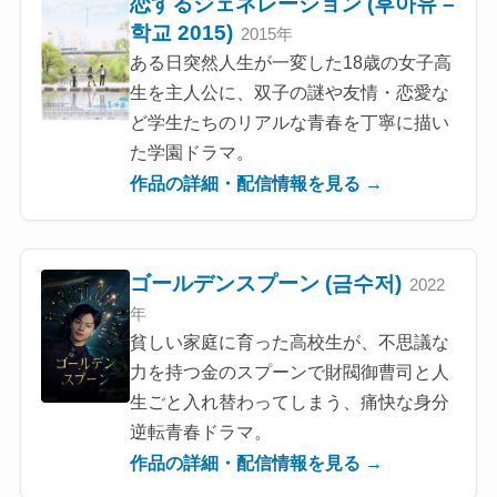
恋するジェネレーション (후아유 –
학교 2015)
2015年
ある日突然人生が一変した18歳の女子高
生を主人公に、双子の謎や友情・恋愛な
ど学生たちのリアルな青春を丁寧に描い
た学園ドラマ。
作品の詳細・配信情報を見る →
ゴールデンスプーン (금수저)
2022
年
貧しい家庭に育った高校生が、不思議な
力を持つ金のスプーンで財閥御曹司と人
生ごと入れ替わってしまう、痛快な身分
逆転青春ドラマ。
作品の詳細・配信情報を見る →