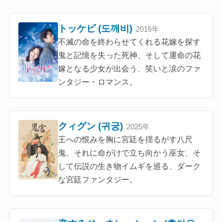
トッケビ (도깨비)
2016年
不滅の命を終わらせてくれる花嫁を探す
鬼と記憶を失った死神、そして運命の花
嫁となる少女が出会う、笑いと涙のファ
ンタジー・ロマンス。
クィグン (귀궁)
2025年
王への恨みを胸に宮廷を揺るがす八尺
鬼、それに命がけで立ち向かう巫女、そ
して伝説の生き物イムギを巡る、ダーク
な宮廷ファンタジー。