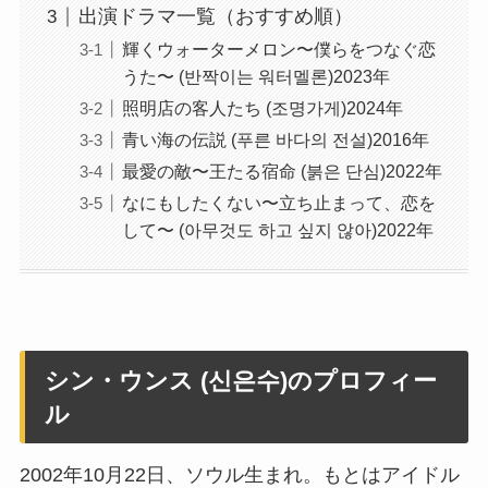
出演ドラマ一覧（おすすめ順）
輝くウォーターメロン〜僕らをつなぐ恋
うた〜 (반짝이는 워터멜론)2023年
照明店の客人たち (조명가게)2024年
青い海の伝説 (푸른 바다의 전설)2016年
最愛の敵〜王たる宿命 (붉은 단심)2022年
なにもしたくない〜立ち止まって、恋を
して〜 (아무것도 하고 싶지 않아)2022年
シン・ウンス (신은수)のプロフィー
ル
2002年10月22日、ソウル生まれ。もとはアイドル