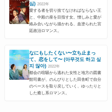
심)
2022年
愛する者を切り捨てなければならない王
と、中殿の座を目指す女。憎しみと愛が
絡み合いながら描かれる、血塗られた宮
廷政治ロマンス。
なにもしたくない〜立ち止まっ
て、恋をして〜 (아무것도 하고 싶
지 않아)
2022年
都会の喧騒から逃れた女性と地方の図書
館司書が、のんびりとした田舎町で自分
のペースを取り戻していく、ゆったりと
した癒し系ロマンス。