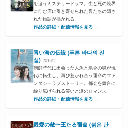
を追うミステリードラマ。生と死の境界
に佇む店に引き寄せられた客たちの隠さ
れた物語が描かれる。
作品の詳細・配信情報を見る →
青い海の伝説 (푸른 바다의 전
설)
2016年
朝鮮時代に出会った人魚と県令の魂が現
代に転生し、再び惹かれ合う運命のファ
ンタジーラブストーリー。都会を舞台に
繰り広げられる笑いと涙のロマンス。
作品の詳細・配信情報を見る →
最愛の敵〜王たる宿命 (붉은 단