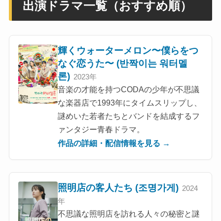
出演ドラマ一覧（おすすめ順）
輝くウォーターメロン〜僕らをつ
なぐ恋うた〜 (반짝이는 워터멜
론)
2023年
音楽の才能を持つCODAの少年が不思議
な楽器店で1993年にタイムスリップし、
謎めいた若者たちとバンドを結成するフ
ァンタジー青春ドラマ。
作品の詳細・配信情報を見る →
照明店の客人たち (조명가게)
2024
年
不思議な照明店を訪れる人々の秘密と謎