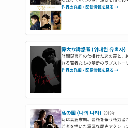
作品の詳細・配信情報を見る →
偉大な誘惑者 (위대한 유혹자)
財閥御曹司の仕掛けた恋の罠と、
れる若者たちの禁断のラブストー
作品の詳細・配信情報を見る →
私の国 (나의 나라)
2019年
時は高麗末期。覇権を争う権力者
若者を描いた重厚な歴史アクショ