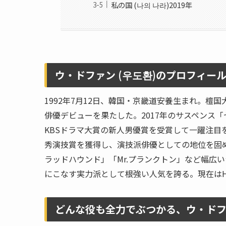
私の国 (나의 나라)2019年
ウ・ドファン (우도환)のプロフィー
1992年7月12日、韓国・京畿道安養生まれ。檀
俳優デビューを果たした。2017年のサスペンス
KBSドラマ大賞の新人男優賞を受賞して一躍注目を
秀演技賞を獲得し、演技派俳優としての地位を固めた
ラッドハウンド」「Mr.プランクトン」など幅広
にこなす実力派として根強い人気を誇る。現在は
どんな役も全力でぶつかる、ウ・ド