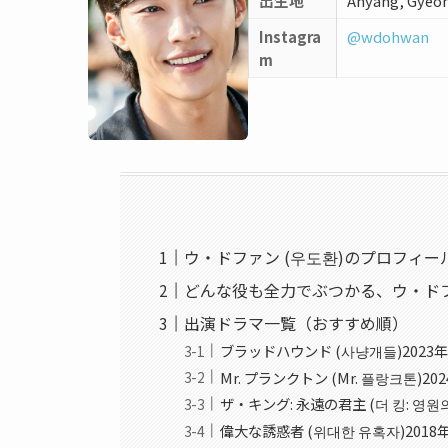
出生地
Anyang, Gyeon
Instagra
@wdohwan
m
ウ・ドファン (우도환)のプロフィー
どんな役も全力でぶつかる、ウ・ド
出演ドラマ一覧（おすすめ順）
ブラッドハウンド (사냥개들)2023
Mr. プランクトン (Mr. 플랑크톤)20
ザ・キング: 永遠の君主 (더 킹: 영원의
偉大な誘惑者 (위대한 유혹자)2018