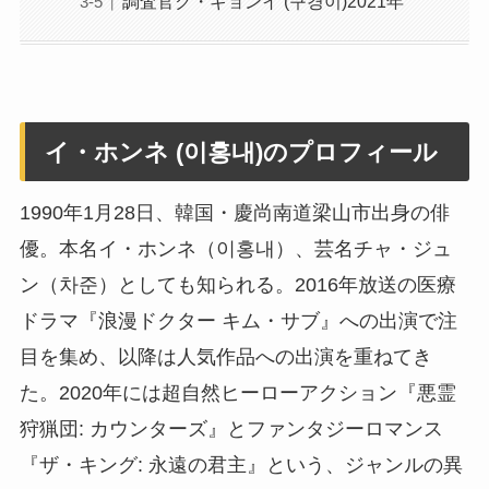
調査官ク・ギョンイ (구경이)2021年
イ・ホンネ (이홍내)のプロフィール
1990年1月28日、韓国・慶尚南道梁山市出身の俳
優。本名イ・ホンネ（이홍내）、芸名チャ・ジュ
ン（차준）としても知られる。2016年放送の医療
ドラマ『浪漫ドクター キム・サブ』への出演で注
目を集め、以降は人気作品への出演を重ねてき
た。2020年には超自然ヒーローアクション『悪霊
狩猟団: カウンターズ』とファンタジーロマンス
『ザ・キング: 永遠の君主』という、ジャンルの異