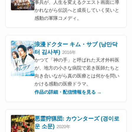
事兵が、人生を変えるクエスト画面に導
かれながら伝説へと成長していく笑いと
感動の軍隊コメディ。
浪漫ドクター キム・サブ (낭만닥
터 김사부)
2016年
かつて「神の手」と呼ばれた天才外科医
が、地方の小さな病院で若き医師たちと
向き合いながら真の医療とは何かを問い
かける感動の医療ドラマ。
作品の詳細・配信情報を見る →
悪霊狩猟団: カウンターズ (경이로
운 소문)
2020年