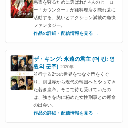
悪霊を狩るために選ばれた4人のヒーロ
ー「カウンター」が麺料理店を隠れ蓑に
活動する、笑いとアクション満載の痛快
ファンタジー。
作品の詳細・配信情報を見る →
ザ・キング: 永遠の君主 (더 킹: 영
원의 군주)
2020年
並行する2つの世界をつなぐ門をくぐ
り、別世界から現代の韓国へとやってき
た若き皇帝。そこで待ち受けていたの
は、強さを内に秘めた女性刑事との運命
の出会い。
作品の詳細・配信情報を見る →