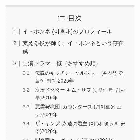
目次
イ・ホンネ (이홍내)のプロフィール
支える役が輝く、イ・ホンネという存在
感
出演ドラマ一覧（おすすめ順）
伝説のキッチン・ソルジャー (취사병 전
설이 되다)2026年
浪漫ドクター キム・サブ (낭만닥터 김사
부)2016年
悪霊狩猟団: カウンターズ (경이로운 소
문)2020年
ザ・キング: 永遠の君主 (더 킹: 영원의 군
주)2020年