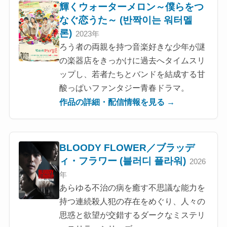
輝くウォーターメロン～僕らをつ
なぐ恋うた～ (반짝이는 워터멜
론)
2023年
ろう者の両親を持つ音楽好きな少年が謎
の楽器店をきっかけに過去へタイムスリ
ップし、若者たちとバンドを結成する甘
酸っぱいファンタジー青春ドラマ。
作品の詳細・配信情報を見る →
BLOODY FLOWER／ブラッデ
ィ・フラワー (블러디 플라워)
2026
年
あらゆる不治の病を癒す不思議な能力を
持つ連続殺人犯の存在をめぐり、人々の
思惑と欲望が交錯するダークなミステリ