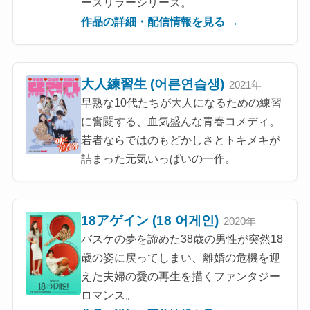
ースリラーシリーズ。
作品の詳細・配信情報を見る →
大人練習生 (어른연습생)
2021年
早熟な10代たちが大人になるための練習
に奮闘する、血気盛んな青春コメディ。
若者ならではのもどかしさとトキメキが
詰まった元気いっぱいの一作。
18アゲイン (18 어게인)
2020年
バスケの夢を諦めた38歳の男性が突然18
歳の姿に戻ってしまい、離婚の危機を迎
えた夫婦の愛の再生を描くファンタジー
ロマンス。