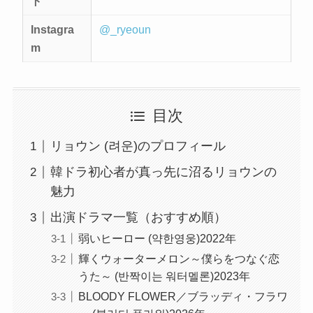
ト
Instagra
@_ryeoun
m
目次
リョウン (려운)のプロフィール
韓ドラ初心者が真っ先に沼るリョウンの
魅力
出演ドラマ一覧（おすすめ順）
弱いヒーロー (약한영웅)2022年
輝くウォーターメロン～僕らをつなぐ恋
うた～ (반짝이는 워터멜론)2023年
BLOODY FLOWER／ブラッディ・フラワ