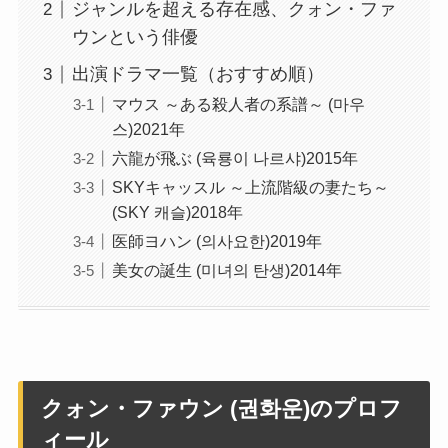
ジャンルを超える存在感、クォン・ファ
ウンという俳優
出演ドラマ一覧（おすすめ順）
マウス ～ある殺人者の系譜～ (마우
스)2021年
六龍が飛ぶ (육룡이 나르샤)2015年
SKYキャッスル ～上流階級の妻たち～
(SKY 캐슬)2018年
医師ヨハン (의사요한)2019年
美女の誕生 (미녀의 탄생)2014年
クォン・ファウン (권화운)のプロフ
ィール