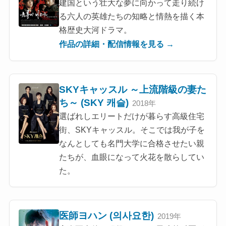
建国という壮大な夢に向かって走り続け
る六人の英雄たちの知略と情熱を描く本
格歴史大河ドラマ。
作品の詳細・配信情報を見る →
SKYキャッスル ～上流階級の妻た
ち～ (SKY 캐슬)
2018年
選ばれしエリートだけが暮らす高級住宅
街、SKYキャッスル。そこでは我が子を
なんとしても名門大学に合格させたい親
たちが、血眼になって火花を散らしてい
た。
医師ヨハン (의사요한)
2019年