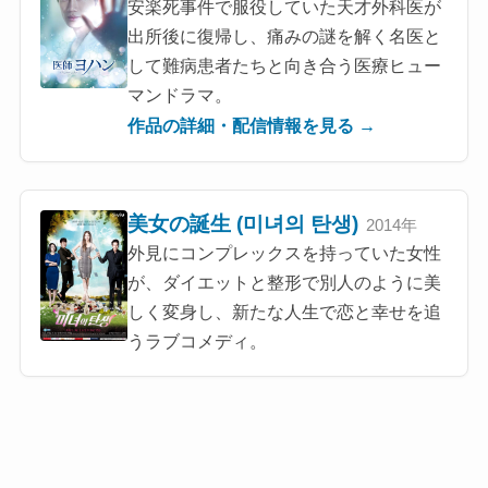
安楽死事件で服役していた天才外科医が
出所後に復帰し、痛みの謎を解く名医と
して難病患者たちと向き合う医療ヒュー
マンドラマ。
作品の詳細・配信情報を見る →
美女の誕生 (미녀의 탄생)
2014年
外見にコンプレックスを持っていた女性
が、ダイエットと整形で別人のように美
しく変身し、新たな人生で恋と幸せを追
うラブコメディ。