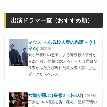
出演ドラマ一覧（おすすめ順）
マウス ～ある殺人者の系譜～ (마
우스)
2021年
天才外科医の息子による連続殺人事件か
ら25年後、復讐に燃える刑事と真面目な
巡査がふたたび現れた殺人鬼の謎に挑む
ダークサスペンス。
六龍が飛ぶ (육룡이 나르샤)
2015年
正義と力の相克を胸に秘め、朝鮮王朝の