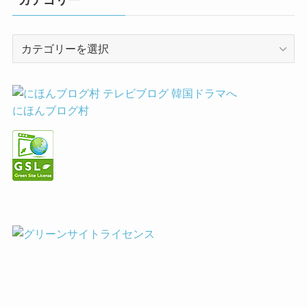
カ
テ
ゴ
リ
ー
にほんブログ村