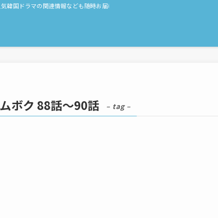
人気韓国ドラマの関連情報なども随時お届け！
ボク 88話～90話
– tag –