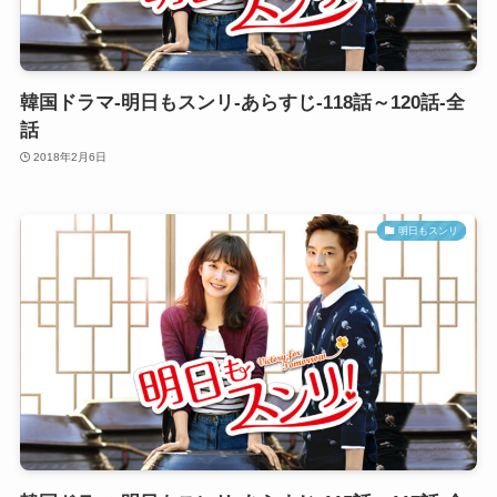
韓国ドラマ-明日もスンリ-あらすじ-118話～120話-全
話
2018年2月6日
明日もスンリ