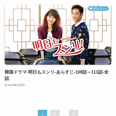
明日もスンリ
韓国ドラマ-明日もスンリ-あらすじ-109話～111話-全
話
2018年2月6日
1
2
...
5