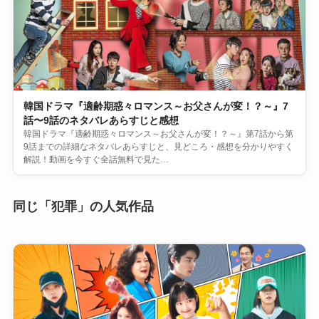
韓国ドラマ『適齢期惑々ロマンス～お父さんが変！？～』7
話〜9話のネタバレあらすじと感想
韓国ドラマ『適齢期惑々ロマンス～お父さんが変！？～』第7話から第
9話までの詳細なネタバレあらすじと、見どころ・感想を分かりやすく
解説！動画を今すぐ全話無料で見た…
同じ「犯罪」の人気作品