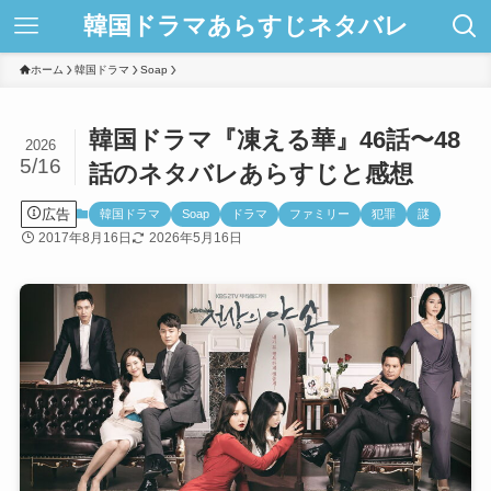
韓国ドラマあらすじネタバレ
ホーム
韓国ドラマ
Soap
韓国ドラマ『凍える華』46話〜48
2026
5/16
話のネタバレあらすじと感想
広告
韓国ドラマ
Soap
ドラマ
ファミリー
犯罪
謎
2017年8月16日
2026年5月16日