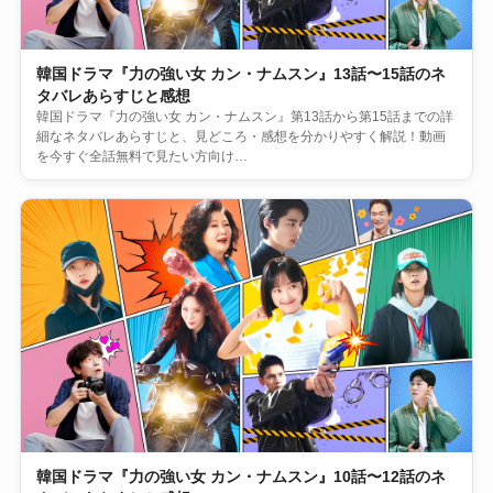
韓国ドラマ『力の強い女 カン・ナムスン』13話〜15話のネ
タバレあらすじと感想
韓国ドラマ『力の強い女 カン・ナムスン』第13話から第15話までの詳
細なネタバレあらすじと、見どころ・感想を分かりやすく解説！動画
を今すぐ全話無料で見たい方向け…
韓国ドラマ『力の強い女 カン・ナムスン』10話〜12話のネ