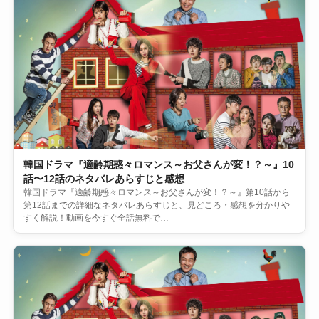
韓国ドラマ『適齢期惑々ロマンス～お父さんが変！？～』10
話〜12話のネタバレあらすじと感想
韓国ドラマ『適齢期惑々ロマンス～お父さんが変！？～』第10話から
第12話までの詳細なネタバレあらすじと、見どころ・感想を分かりや
すく解説！動画を今すぐ全話無料で…