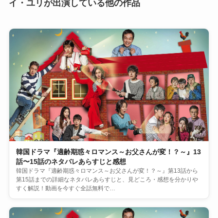
イ・ユリが出演している他の作品
韓国ドラマ『適齢期惑々ロマンス～お父さんが変！？～』13
話〜15話のネタバレあらすじと感想
韓国ドラマ『適齢期惑々ロマンス～お父さんが変！？～』第13話から
第15話までの詳細なネタバレあらすじと、見どころ・感想を分かりや
すく解説！動画を今すぐ全話無料で…