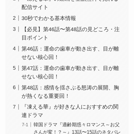
配信サイト
30秒でわかる基本情報
【必見】第46話〜第48話の見どころ・注
目ポイント
第46話：運命の歯車が動き出す、目が離
せない核心回！
第47話：運命の歯車が動き出す、目が離
せない核心回！
第48話：感情を揺さぶる怒涛の展開、胸
が熱くなる重要回！
『凍える華』が好きな人におすすめの関
連ドラマ
韓国ドラマ『適齢期惑々ロマンス～お父
さんが変！？～』13話〜15話のネタバレ