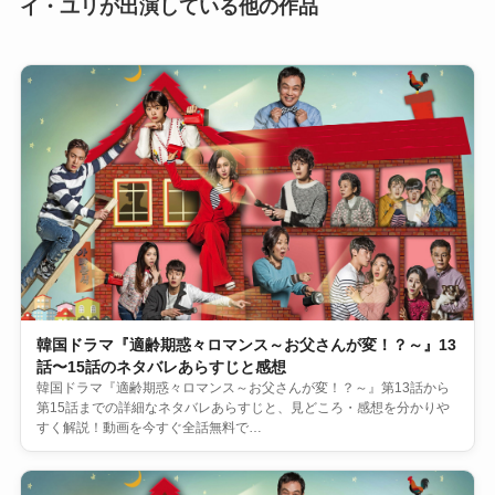
イ・ユリが出演している他の作品
韓国ドラマ『適齢期惑々ロマンス～お父さんが変！？～』13
話〜15話のネタバレあらすじと感想
韓国ドラマ『適齢期惑々ロマンス～お父さんが変！？～』第13話から
第15話までの詳細なネタバレあらすじと、見どころ・感想を分かりや
すく解説！動画を今すぐ全話無料で…