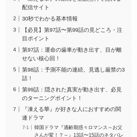
配信サイト
30秒でわかる基本情報
【必見】第97話〜第99話の見どころ・注
目ポイント
第97話：運命の歯車が動き出す、目が離
せない核心回！
第98話：予測不能の連続、見逃し厳禁の3
話！
第99話：隠された真実が動き出す、必見
のターニングポイント！
『凍える華』が好きな人におすすめの関
連ドラマ
韓国ドラマ『適齢期惑々ロマンス～お父
さんが変！？～』13話〜15話のネタバレ