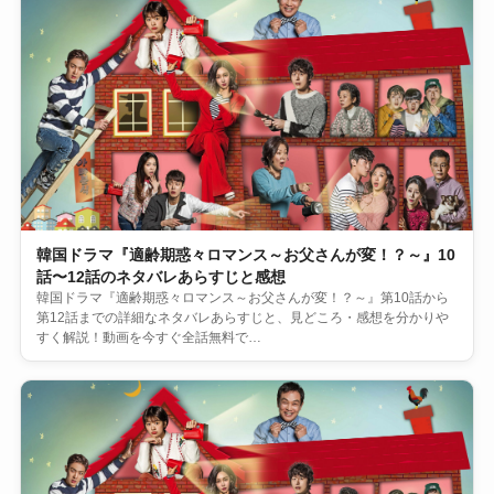
韓国ドラマ『適齢期惑々ロマンス～お父さんが変！？～』10
話〜12話のネタバレあらすじと感想
韓国ドラマ『適齢期惑々ロマンス～お父さんが変！？～』第10話から
第12話までの詳細なネタバレあらすじと、見どころ・感想を分かりや
すく解説！動画を今すぐ全話無料で…