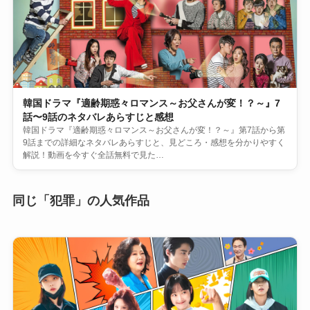
韓国ドラマ『適齢期惑々ロマンス～お父さんが変！？～』7
話〜9話のネタバレあらすじと感想
韓国ドラマ『適齢期惑々ロマンス～お父さんが変！？～』第7話から第
9話までの詳細なネタバレあらすじと、見どころ・感想を分かりやすく
解説！動画を今すぐ全話無料で見た…
同じ「犯罪」の人気作品