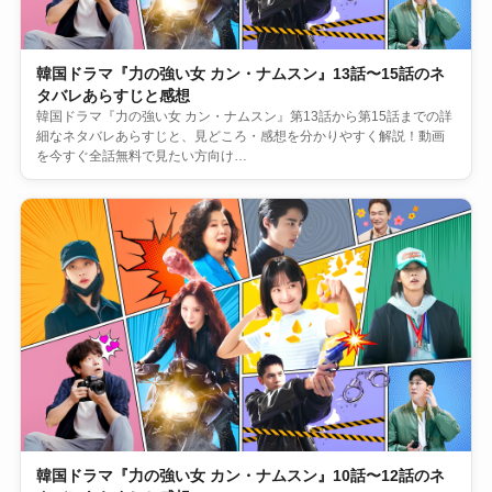
韓国ドラマ『力の強い女 カン・ナムスン』13話〜15話のネ
タバレあらすじと感想
韓国ドラマ『力の強い女 カン・ナムスン』第13話から第15話までの詳
細なネタバレあらすじと、見どころ・感想を分かりやすく解説！動画
を今すぐ全話無料で見たい方向け…
韓国ドラマ『力の強い女 カン・ナムスン』10話〜12話のネ