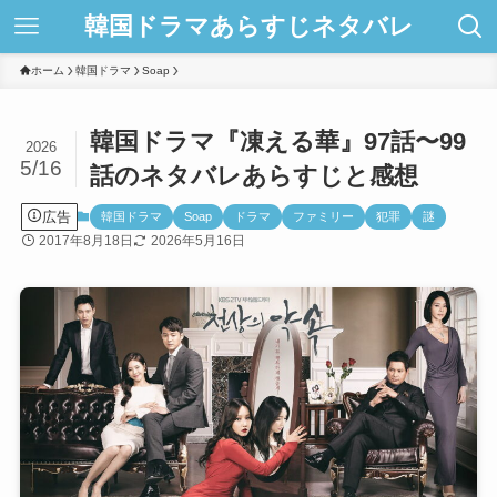
韓国ドラマあらすじネタバレ
ホーム
韓国ドラマ
Soap
韓国ドラマ『凍える華』97話〜99
2026
5/16
話のネタバレあらすじと感想
広告
韓国ドラマ
Soap
ドラマ
ファミリー
犯罪
謎
2017年8月18日
2026年5月16日