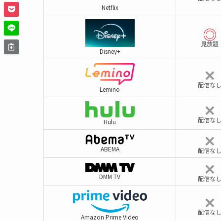
Netflix
◎
見放題
Disney+
✕
配信な
Lemino
✕
配信な
Hulu
✕
ABEMA
配信な
✕
DMM TV
配信な
✕
配信な
Amazon Prime Video