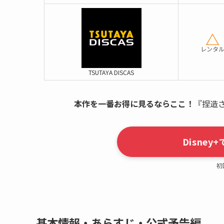
△
レンタ
TSUTAYA DISCAS
本作を一番お得に見るならここ！
『捏造
Disne
初
基本情報・あらすじ・公式予告編