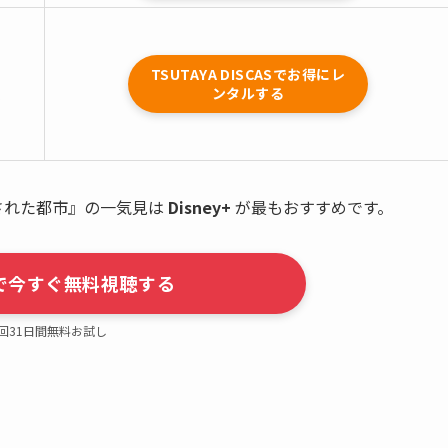
TSUTAYA DISCASでお得にレ
ンタルする
ル
された都市』の一気見は
Disney+
が最もおすすめです。
y+で今すぐ無料視聴する
回31日間無料お試し