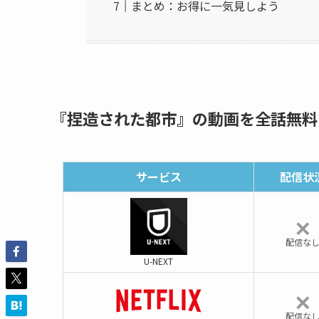
まとめ：お得に一気見しよう
『捏造された都市』の動画を全話無料
サービス
配信状
✕
配信な
U-NEXT
✕
配信な