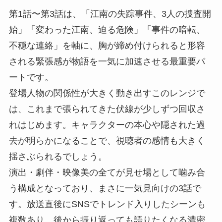
第1話〜第3話は、「江南の失踪事件、3人の捜査開
始」「変わった江南、迫る危険」「事件の暗転、
不穏な連絡」を軸に、胸が締め付けられると形容
される緊張感が物語を一気に加速させる最重要パ
ートです。
登場人物の関係性が大きく動き出すこのレンジで
は、これまで張られてきた伏線が少しずつ回収さ
れはじめます。キャラクターの本心や隠された過
去が明らかになることで、視聴者の感情も大きく
揺さぶられるでしょう。
演出・劇伴・映像美の全てが見せ場として噛み合
う構成となっており、まさに一気見向けの3話で
す。放送直後にSNSでトレンド入りしたシーンも
複数あり、後から振り返っても語りたくなる濃密