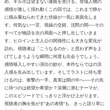
め、ギルホは望まない連絡を受ける。登場人物の
感情が激しく揺れ動くこの回では、これまで静か
に積み重ねられてきた伏線が一気に表面化しま
す。何気ない一言、視線の交錯、沈黙の間──その
すべてが物語を次の局面へと押し出していきま
す。ヒロインと主人公の関係性にも大きな変化が
訪れ、視聴者は「こうなるのか」と思わず声を上
げてしまうような瞬間に何度も出会うでしょう。
感情移入しやすい演出の妙が、本作ならではの没
入感を生み出しています。そしてラストに待ち受
けるのは、衝撃の一手。真実は闇の中へ──その先
に待つのは絶望か希望か？深層に潜むテーマが、
このエピソードでくっきりと浮かび上がります。
視聴者の胸を焦がす"あの表情"も、きっと語り草に