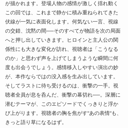
が描かれます。登場人物の感情が激しく揺れ動く
この回では、これまで静かに積み重ねられてきた
伏線が一気に表面化します。何気ない一言、視線
の交錯、沈黙の間──そのすべてが物語を次の局面
へと押し出していきます。ヒロインと主人公の関
係性にも大きな変化が訪れ、視聴者は「こうなる
のか」と思わず声を上げてしまうような瞬間に何
度も出会うでしょう。感情移入しやすい演出の妙
が、本作ならではの没入感を生み出しています。
そしてラストに待ち受けるのは、衝撃の一手。視
聴者全員が息を呑んだ、衝撃の幕切れ──。深層に
潜むテーマが、このエピソードでくっきりと浮か
び上がります。視聴者の胸を焦がす"あの表情"も、
きっと語り草になるはず。