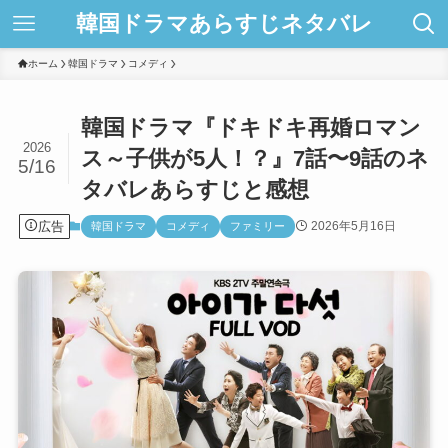
韓国ドラマあらすじネタバレ
ホーム
韓国ドラマ
コメディ
韓国ドラマ『ドキドキ再婚ロマン
2026
ス～子供が5人！？』7話〜9話のネ
5/16
タバレあらすじと感想
広告
2026年5月16日
韓国ドラマ
コメディ
ファミリー