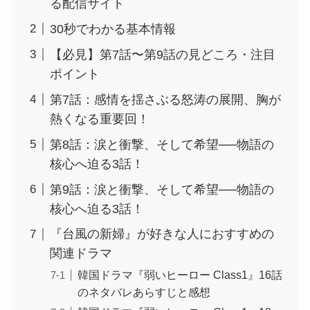
る配信サイト
30秒でわかる基本情報
【必見】第7話〜第9話の見どころ・注目
ポイント
第7話：感情を揺さぶる怒涛の展開、胸が
熱くなる重要回！
第8話：涙と衝撃、そして希望──物語の
核心へ迫る3話！
第9話：涙と衝撃、そして希望──物語の
核心へ迫る3話！
『台風の新婦』が好きな人におすすめの
関連ドラマ
韓国ドラマ『弱いヒーロー Class1』16話
のネタバレあらすじと感想