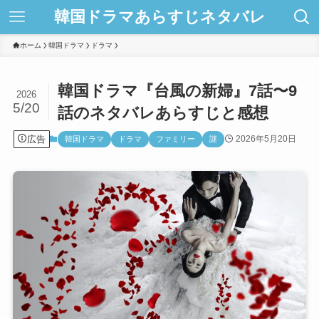
韓国ドラマあらすじネタバレ
ホーム
韓国ドラマ
ドラマ
韓国ドラマ『台風の新婦』7話〜9
2026
5/20
話のネタバレあらすじと感想
広告
2026年5月20日
韓国ドラマ
ドラマ
ファミリー
謎