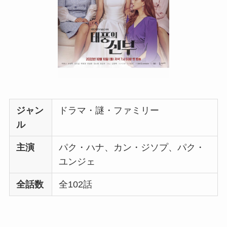
ジャン
ドラマ・謎・ファミリー
ル
主演
パク・ハナ、カン・ジソプ、パク・
ユンジェ
全話数
全102話