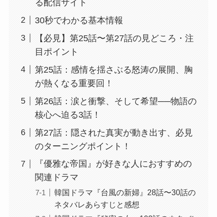
る配信サイト
30秒でわかる基本情報
【必見】第25話〜第27話の見どころ・注
目ポイント
第25話：感情を揺さぶる怒涛の展開、胸
が熱くなる重要回！
第26話：涙と衝撃、そして希望──物語の
核心へ迫る3話！
第27話：隠された真実が動き出す、必見
のターニングポイント！
『優雅な帝国』が好きな人におすすめの
関連ドラマ
韓国ドラマ『台風の新婦』28話〜30話の
ネタバレあらすじと感想