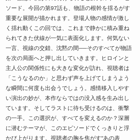
ソード。今回の第97話も、物語の根幹を揺るがす
重要な展開が描かれます。登場人物の感情が激し
く揺れ動くこの回では、これまで静かに積み重ね
られてきた伏線が一気に表面化します。何気ない
一言、視線の交錯、沈黙の間──そのすべてが物語
を次の局面へと押し出していきます。ヒロインと
主人公の関係性にも大きな変化が訪れ、視聴者は
「こうなるのか」と思わず声を上げてしまうよう
な瞬間に何度も出会うでしょう。感情移入しやす
い演出の妙が、本作ならではの没入感を生み出し
ています。そしてラストに待ち受けるのは、衝撃
の一手。この選択が、すべてを変えるのか？深層
に潜むテーマが、このエピソードでくっきりと浮
かび上がります。視聴者の胸を焦がす"あの表