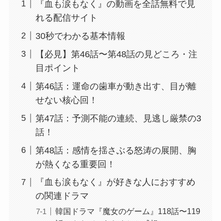
『血も涙もなく』の動画を全話無料で見
れる配信サイト
30秒でわかる基本情報
【必見】第46話〜第48話の見どころ・注
目ポイント
第46話：運命の歯車が動き出す、目が離
せない核心回！
第47話：予測不能の連続、見逃し厳禁の3
話！
第48話：感情を揺さぶる怒涛の展開、胸
が熱くなる重要回！
『血も涙もなく』が好きな人におすすめ
の関連ドラマ
韓国ドラマ『魔女のゲーム』118話〜119