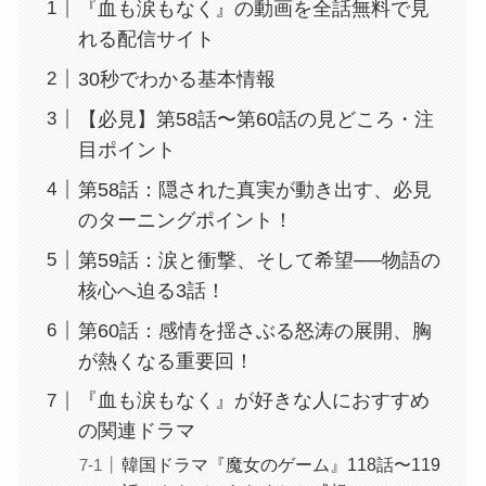
『血も涙もなく』の動画を全話無料で見
れる配信サイト
30秒でわかる基本情報
【必見】第58話〜第60話の見どころ・注
目ポイント
第58話：隠された真実が動き出す、必見
のターニングポイント！
第59話：涙と衝撃、そして希望──物語の
核心へ迫る3話！
第60話：感情を揺さぶる怒涛の展開、胸
が熱くなる重要回！
『血も涙もなく』が好きな人におすすめ
の関連ドラマ
韓国ドラマ『魔女のゲーム』118話〜119