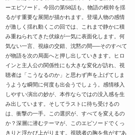
ーエピソード。今回の第58話も、物語の根幹を揺
るがす重要な展開が描かれます。登場人物の感情
が激しく揺れ動くこの回では、これまで静かに積
み重ねられてきた伏線が一気に表面化します。何
気ない一言、視線の交錯、沈黙の間──そのすべて
が物語を次の局面へと押し出していきます。ヒロ
インと主人公の関係性にも大きな変化が訪れ、視
聴者は「こうなるのか」と思わず声を上げてしま
うような瞬間に何度も出会うでしょう。感情移入
しやすい演出の妙が、本作ならではの没入感を生
み出しています。そしてラストに待ち受けるの
は、衝撃の一手。この選択が、すべてを変えるの
か？深層に潜むテーマが、このエピソードでくっ
きりと浮かび上がります。視聴者の胸を焦がす"あ