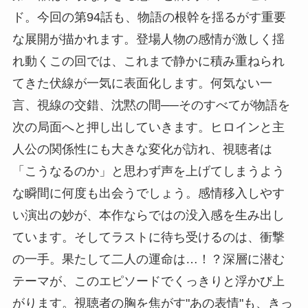
ド。今回の第94話も、物語の根幹を揺るがす重要
な展開が描かれます。登場人物の感情が激しく揺
れ動くこの回では、これまで静かに積み重ねられ
てきた伏線が一気に表面化します。何気ない一
言、視線の交錯、沈黙の間──そのすべてが物語を
次の局面へと押し出していきます。ヒロインと主
人公の関係性にも大きな変化が訪れ、視聴者は
「こうなるのか」と思わず声を上げてしまうよう
な瞬間に何度も出会うでしょう。感情移入しやす
い演出の妙が、本作ならではの没入感を生み出し
ています。そしてラストに待ち受けるのは、衝撃
の一手。果たして二人の運命は…！？深層に潜む
テーマが、このエピソードでくっきりと浮かび上
がります。視聴者の胸を焦がす"あの表情"も、きっ