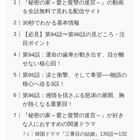
『秘密の家～愛と復讐の迷宮～』の動画
を全話無料で見れる配信サイト
30秒でわかる基本情報
【必見】第94話〜第96話の見どころ・注
目ポイント
第94話：運命の歯車が動き出す、目が離
せない核心回！
第95話：涙と衝撃、そして希望──物語の
核心へ迫る3話！
第96話：感情を揺さぶる怒涛の展開、胸
が熱くなる重要回！
『秘密の家～愛と復讐の迷宮～』が好き
な人におすすめの関連ドラマ
韓国ドラマ『三番目の結婚』130話〜132