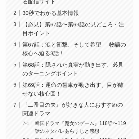
る配信サイト
30秒でわかる基本情報
【必見】第67話〜第69話の見どころ・注
目ポイント
第67話：涙と衝撃、そして希望──物語の
核心へ迫る3話！
第68話：隠された真実が動き出す、必見
のターニングポイント！
第69話：運命の歯車が動き出す、目が離
せない核心回！
『二番目の夫』が好きな人におすすめの
関連ドラマ
韓国ドラマ『魔女のゲーム』118話〜119
話のネタバレあらすじと感想