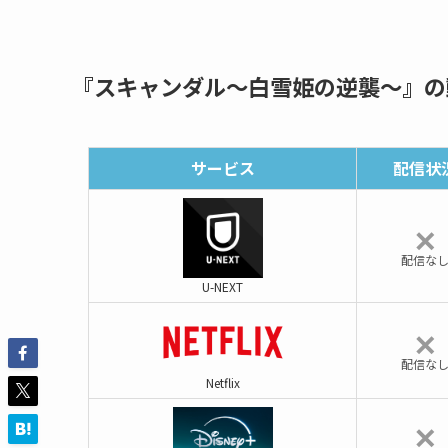
『スキャンダル〜白雪姫の逆襲〜』の
サービス
配信状
✕
配信な
U-NEXT
✕
配信な
Netflix
✕