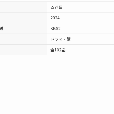
스캔들
2024
送
KBS2
ドラマ・謎
全102話