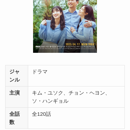
ジャ
ドラマ
ンル
主演
キム・ユソク、チョン・ヘヨン、
ソ・ハンギョル
全話
全120話
数