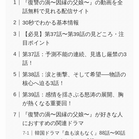
『復讐の渦〜因縁の父娘〜』の動画を全
話無料で見れる配信サイト
30秒でわかる基本情報
【必見】第37話〜第39話の見どころ・注
目ポイント
第37話：予測不能の連続、見逃し厳禁の3
話！
第38話：涙と衝撃、そして希望──物語の
核心へ迫る3話！
第39話：感情を揺さぶる怒涛の展開、胸
が熱くなる重要回！
『復讐の渦〜因縁の父娘〜』が好きな人
におすすめの関連ドラマ
韓国ドラマ『血も涙もなく』88話〜90話