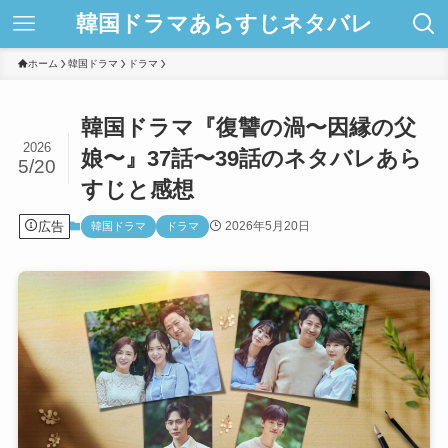
韓国ドラマあらすじネタバレ
ホーム
韓国ドラマ
ドラマ
韓国ドラマ『復讐の渦〜因縁の父
2026
娘〜』37話〜39話のネタバレあら
5/20
すじと感想
広告
2026年5月20日
韓国ドラマ
ドラマ