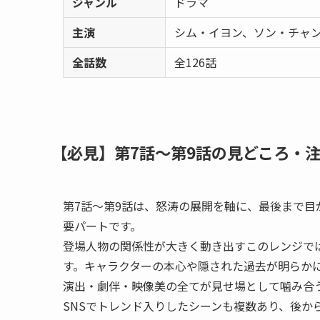
ジャンル
ドラマ
主演
シム・イヨン、ソン・チャ
全話数
全126話
【必見】第7話〜第9話の見どころ・
第7話〜第9話は、怒涛の展開を軸に、最後まで
要パートです。
登場人物の関係性が大きく動き出すこのレンジで
す。キャラクターの本心や隠された過去が明らか
演出・劇伴・映像美の全てが見せ場として噛み合
SNSでトレンド入りしたシーンも複数あり、後か