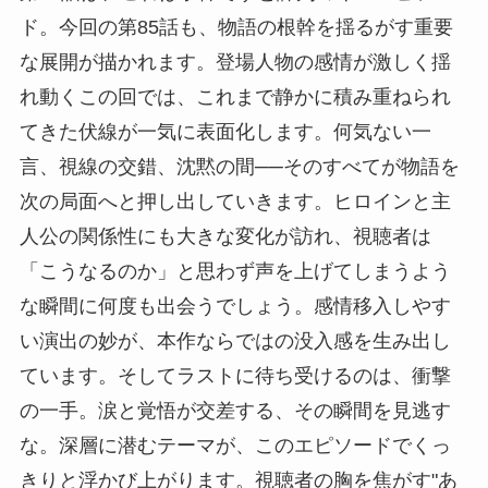
ド。今回の第85話も、物語の根幹を揺るがす重要
な展開が描かれます。登場人物の感情が激しく揺
れ動くこの回では、これまで静かに積み重ねられ
てきた伏線が一気に表面化します。何気ない一
言、視線の交錯、沈黙の間──そのすべてが物語を
次の局面へと押し出していきます。ヒロインと主
人公の関係性にも大きな変化が訪れ、視聴者は
「こうなるのか」と思わず声を上げてしまうよう
な瞬間に何度も出会うでしょう。感情移入しやす
い演出の妙が、本作ならではの没入感を生み出し
ています。そしてラストに待ち受けるのは、衝撃
の一手。涙と覚悟が交差する、その瞬間を見逃す
な。深層に潜むテーマが、このエピソードでくっ
きりと浮かび上がります。視聴者の胸を焦がす"あ