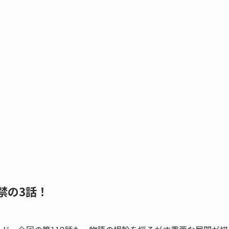
禁の3話！