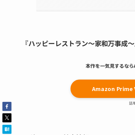
『ハッピーレストラン～家和万事成～
本作を一気見するならAma
Amazon Pri
話