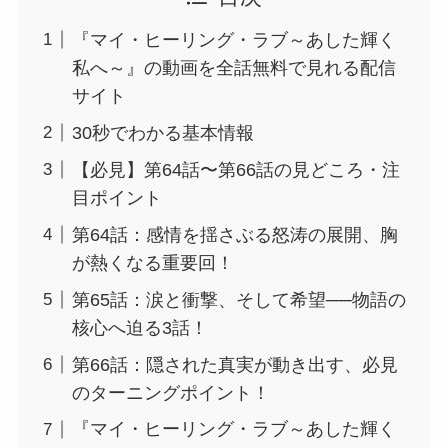
『マイ・ヒーリング・ラブ～あした輝く
私へ～』の動画を全話無料で見れる配信
サイト
30秒でわかる基本情報
【必見】第64話〜第66話の見どころ・注
目ポイント
第64話：感情を揺さぶる怒涛の展開、胸
が熱くなる重要回！
第65話：涙と衝撃、そして希望──物語の
核心へ迫る3話！
第66話：隠された真実が動き出す、必見
のターニングポイント！
『マイ・ヒーリング・ラブ～あした輝く