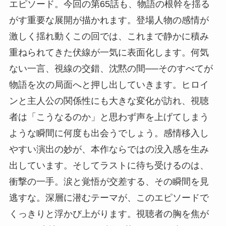
エピソード。今回の第65話も、物語の根幹を揺る
がす重要な展開が描かれます。登場人物の感情が
激しく揺れ動くこの回では、これまで静かに積み
重ねられてきた伏線が一気に表面化します。何気
ない一言、視線の交錯、沈黙の間──そのすべてが
物語を次の局面へと押し出していきます。ヒロイ
ンと主人公の関係性にも大きな変化が訪れ、視聴
者は「こうなるのか」と思わず声を上げてしまう
ような瞬間に何度も出会うでしょう。感情移入し
やすい演出の妙が、本作ならではの没入感を生み
出しています。そしてラストに待ち受けるのは、
衝撃の一手。涙と覚悟が交差する、その瞬間を見
逃すな。深層に潜むテーマが、このエピソードで
くっきりと浮かび上がります。視聴者の胸を焦が