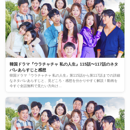
韓国ドラマ『ウラチャチャ 私の人生』115話〜117話のネタ
バレあらすじと感想
韓国ドラマ『ウラチャチャ 私の人生』第115話から第117話までの詳細
なネタバレあらすじと、見どころ・感想を分かりやすく解説！動画を
今すぐ全話無料で見たい方向け…