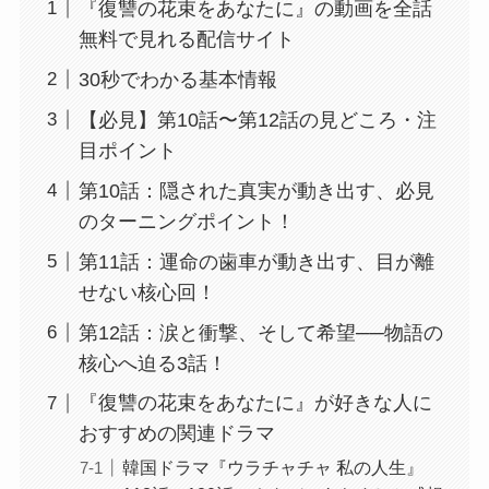
『復讐の花束をあなたに』の動画を全話
無料で見れる配信サイト
30秒でわかる基本情報
【必見】第10話〜第12話の見どころ・注
目ポイント
第10話：隠された真実が動き出す、必見
のターニングポイント！
第11話：運命の歯車が動き出す、目が離
せない核心回！
第12話：涙と衝撃、そして希望──物語の
核心へ迫る3話！
『復讐の花束をあなたに』が好きな人に
おすすめの関連ドラマ
韓国ドラマ『ウラチャチャ 私の人生』