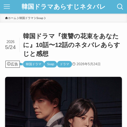
韓国ドラマあらすじネタバレ
ホーム
韓国ドラマ
Soap
韓国ドラマ『復讐の花束をあなた
2026
に』10話〜12話のネタバレあらす
5/24
じと感想
広告
2026年5月24日
韓国ドラマ
Soap
ドラマ