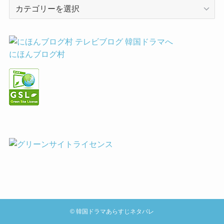
カ
テ
ゴ
リ
ー
にほんブログ村
©
韓国ドラマあらすじネタバレ