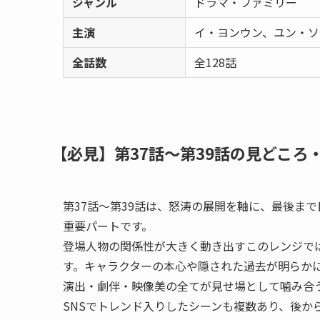
ジャンル
ドラマ・ファミリー
主演
イ・ヨンウン、ユン・ソ
全話数
全128話
【必見】第37話〜第39話の見どころ
第37話〜第39話は、怒涛の展開を軸に、最後ま
重要パートです。
登場人物の関係性が大きく動き出すこのレンジで
す。キャラクターの本心や隠された過去が明らか
演出・劇伴・映像美の全てが見せ場として噛み合
SNSでトレンド入りしたシーンも複数あり、後か