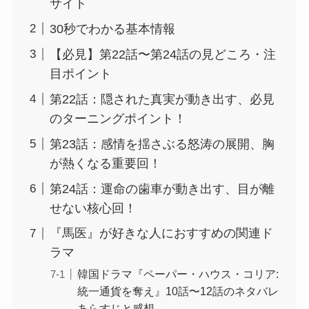
サイト
30秒でわかる基本情報
【必見】第22話〜第24話の見どころ・注
目ポイント
第22話：隠された真実が動き出す、必見
のターニングポイント！
第23話：感情を揺さぶる怒涛の展開、胸
が熱くなる重要回！
第24話：運命の歯車が動き出す、目が離
せない核心回！
『馬医』が好きな人におすすめの関連ド
ラマ
韓国ドラマ『ペーパー・ハウス・コリア:
統一通貨を奪え』10話〜12話のネタバレ
あらすじと感想