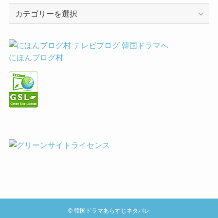
カ
テ
ゴ
リ
ー
にほんブログ村
©
韓国ドラマあらすじネタバレ