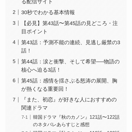
る配信サイト
30秒でわかる基本情報
【必見】第43話〜第45話の見どころ・注
目ポイント
第43話：予測不能の連続、見逃し厳禁の3
話！
第44話：涙と衝撃、そして希望──物語の
核心へ迫る3話！
第45話：感情を揺さぶる怒涛の展開、胸
が熱くなる重要回！
『また、初恋』が好きな人におすすめの
関連ドラマ
韓国ドラマ『秋のカノン』121話〜122話
のネタバレあらすじと感想