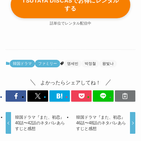
TSUTAYA DISCASでお得にレンタル
する
話単位でレンタル配信中
韓国ドラマ
ファミリー
명세빈
박정철
왕빛나
よかったらシェアしてね！
韓国ドラマ『また、初恋』
韓国ドラマ『また、初恋』
40話〜42話のネタバレあら
46話〜48話のネタバレあら
すじと感想
すじと感想