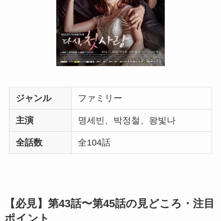
ジャンル
ファミリー
主演
명세빈、박정철、왕빛나
全話数
全104話
【必見】第43話〜第45話の見どころ・注目
ポイント