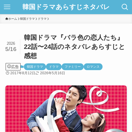
韓国ドラマあらすじネタバレ
ホーム
韓国ドラマ
ドラマ
韓国ドラマ『バラ色の恋人たち』
2026
22話〜24話のネタバレあらすじと
5/16
感想
広告
韓国ドラマ
ドラマ
ファミリー
ロマンス
2017年8月12日
2026年5月16日