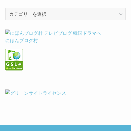
カ
テ
ゴ
リ
ー
にほんブログ村