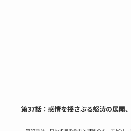
第37話：感情を揺さぶる怒涛の展開
第37話は、思わず息を呑むと評判のキーエピソー