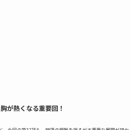
、胸が熱くなる重要回！
ド。今回の第37話も、物語の根幹を揺るがす重要な展開が描か