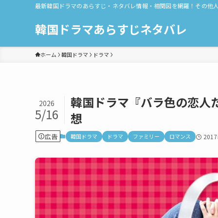
最新韓国ドラマのあらすじ・ネタバレ情報・相関図を網羅！その他
韓国ドラマあらすじネタバレ
ホーム
韓国ドラマ
ドラマ
韓国ドラマ『バラ色の恋人た
2026
5/16
想
広告
韓国ドラマ
ドラマ
ファミリー
ロマンス
201