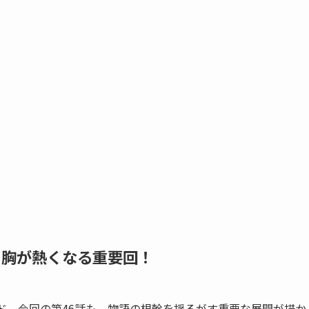
、胸が熱くなる重要回！
ド。今回の第46話も、物語の根幹を揺るがす重要な展開が描か