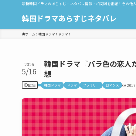
最新韓国ドラマのあらすじ・ネタバレ情報・相関図を網羅！その他
韓国ドラマあらすじネタバレ
ホーム
韓国ドラマ
ドラマ
韓国ドラマ『バラ色の恋人た
2026
5/16
想
広告
韓国ドラマ
ドラマ
ファミリー
ロマンス
201