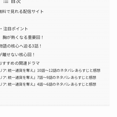
目次
無料で見れる配信サイト
ろ・注目ポイント
、胸が熱くなる重要回！
物語の核心へ迫る3話！
が離せない核心回！
おすすめの関連ドラマ
ア: 統一通貨を奪え』10話〜12話のネタバレあらすじと感想
ア: 統一通貨を奪え』7話〜9話のネタバレあらすじと感想
ア: 統一通貨を奪え』4話〜6話のネタバレあらすじと感想