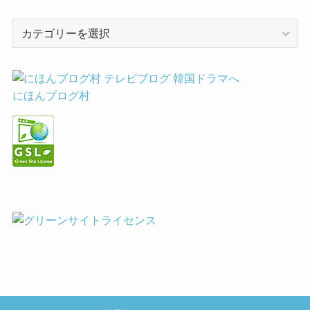
カ
テ
ゴ
リ
ー
にほんブログ村