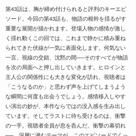
第43話は、胸が締め付けられると評判のキーエピ
ソード。今回の第43話も、物語の根幹を揺るがす
重要な展開が描かれます。登場人物の感情が激し
く揺れ動くこの回では、これまで静かに積み重ね
られてきた伏線が一気に表面化します。何気ない
一言、視線の交錯、沈黙の間──そのすべてが物語
を次の局面へと押し出していきます。ヒロインと
主人公の関係性にも大きな変化が訪れ、視聴者は
「こうなるのか」と思わず声を上げてしまうよう
な瞬間に何度も出会うでしょう。感情移入しやす
い演出の妙が、本作ならではの没入感を生み出し
ています。そしてラストに待ち受けるのは、衝撃
の一手。視聴者全員が息を呑んだ、衝撃の幕切れ
──。深層に潜むテーマが、このエピソードでくっ