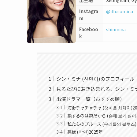
出生地
Seongnam, Gy
Instagra
@illusomina
m
Faceboo
shinmina
k
シン・ミナ (신민아)のプロフィール
見るたびに惹き込まれる、シン・ミ
出演ドラマ一覧（おすすめ順）
海街チャチャチャ (갯마을 차차차)20
損するのは嫌だから (손해 보기 싫어서
私たちのブルース (우리들의 블루스)2
悪縁 (악연)2025年