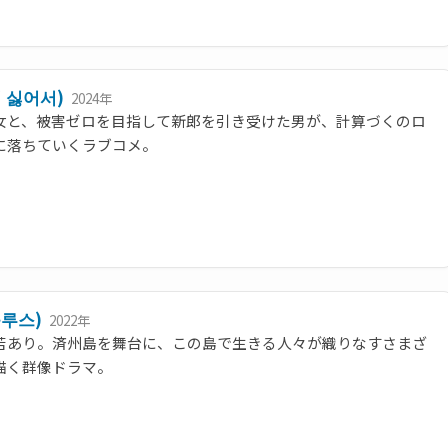
 싫어서)
2024年
女と、被害ゼロを目指して新郎を引き受けた男が、計算づくのロ
に落ちていくラブコメ。
루스)
2022年
苦あり。済州島を舞台に、この島で生きる人々が織りなすさまざ
描く群像ドラマ。