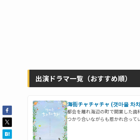
出演ドラマ一覧（おすすめ順）
海街チャチャチャ (갯마을 차차
都会を離れ海辺の町で開業した歯
つかり合いながらも惹かれ合って