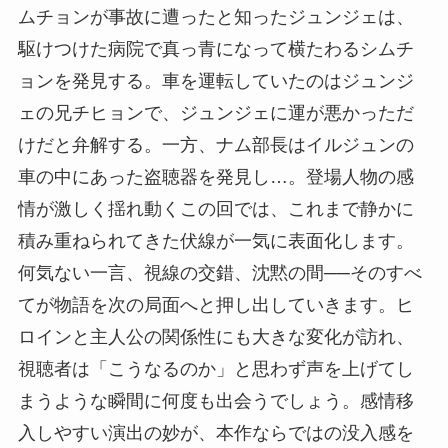
ムチョンが事故に遭ったと知ったジュンジェは、
駆けつけた病院で真っ青になって横たわるシムチ
ョンを発見する。車を運転していたのはジュンジ
ェの兄チヒョンで、ジュンジェに運が悪かっただ
けだと弁解する。一方、ナム部長はイルジュンの
車の中にあった盗聴器を発見し…。登場人物の感
情が激しく揺れ動くこの回では、これまで静かに
積み重ねられてきた伏線が一気に表面化します。
何気ない一言、視線の交錯、沈黙の間──そのすべ
てが物語を次の局面へと押し出していきます。ヒ
ロインと主人公の関係性にも大きな変化が訪れ、
視聴者は「こうなるのか」と思わず声を上げてし
まうような瞬間に何度も出会うでしょう。感情移
入しやすい演出の妙が、本作ならではの没入感を