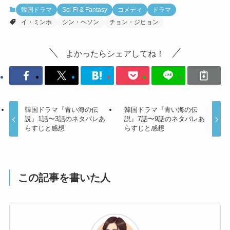
韓国ドラマ
Sci-Fi & Fantasy
コメディ
ドラマ
イ・ミンホ
シン・ヘソン
チョン・ジヒョン
よかったらシェアしてね！
韓国ドラマ『青い海の伝
韓国ドラマ『青い海の伝
説』1話〜3話のネタバレあ
説』7話〜9話のネタバレあ
らすじと感想
らすじと感想
この記事を書いた人