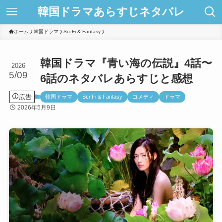
韓国ドラマあらすじネタバレ
ホーム
韓国ドラマ
Sci-Fi & Fantasy
韓国ドラマ『青い海の伝説』4話〜
2026
5/09
6話のネタバレあらすじと感想
広告
韓国ドラマ
Sci-Fi & Fantasy
コメディ
ドラマ
2026年5月9日