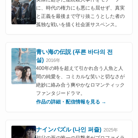
に、時代の権力にも悪にも屈せず、真実
と正義を最後まで守り抜こうとした者の
孤独な戦いを描く社会派サスペンス。
青い海の伝説 (푸른 바다의 전
설)
2016年
400年の時を超えて引かれ合う人魚と人
間の純愛を、コミカルな笑いと切なさが
絶妙に絡み合う爽やかなロマンティック
ファンタジードラマ。
作品の詳細・配信情報を見る →
ナインパズル (나인 퍼즐)
2025年
叔父の死の唯一の目撃者がプロファイラ