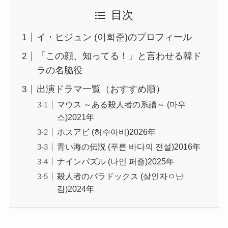
目次
イ・ヒジュン (이희준)のプロフィール
「この顔、知ってる！」と言わせる韓ド
ラの名脇役
出演ドラマ一覧（おすすめ順）
マウス ～ある殺人者の系譜～ (마우
스)2021年
ホスアビ (허수아비)2026年
青い海の伝説 (푸른 바다의 전설)2016年
ナインパズル (나인 퍼즐)2025年
殺人者のパラドックス (살인자ㅇ난
감)2024年