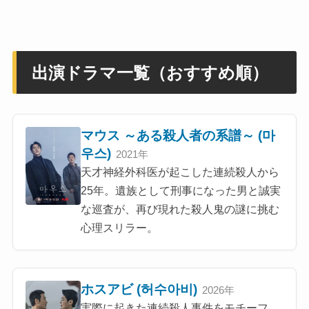
出演ドラマ一覧（おすすめ順）
マウス ～ある殺人者の系譜～ (마
우스)
2021年
天才神経外科医が起こした連続殺人から
25年。遺族として刑事になった男と誠実
な巡査が、再び現れた殺人鬼の謎に挑む
心理スリラー。
ホスアビ (허수아비)
2026年
実際に起きた連続殺人事件をモチーフ