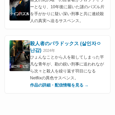
ーとなり、10年後に届いた謎のパズル片
を手がかりに疑い深い刑事と共に連続殺
人の真実へ迫るサスペンス。
殺人者のパラドックス (살인자ㅇ
난감)
2024年
ひょんなことから人を殺してしまった平
凡な青年が、勘の鋭い刑事に追われなが
ら次々と殺人を繰り返す羽目になる
Netflixの異色サスペンス。
作品の詳細・配信情報を見る →