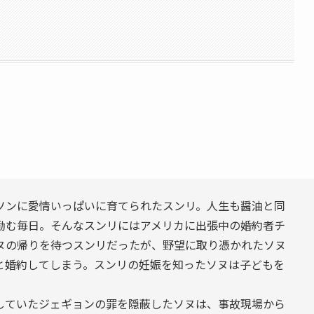
】
ソンに愛情いっぱいに育てられたスンリ。人生も醤油と同
励む毎日。そんなスンリにはアメリカに出張中の婚約者チ
ヌの帰りを待つスンリだったが、野望に取り憑かれたソヌ
と婚約してしまう。スンリの妊娠を知ったソヌは子どもを
していたジェギョンの罪を隠蔽したソヌは、事故現場から