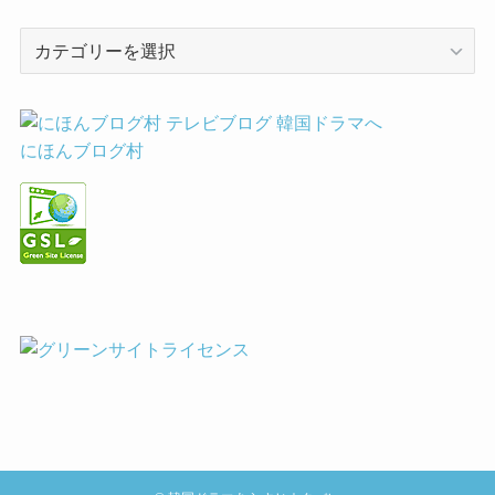
カ
テ
ゴ
リ
ー
にほんブログ村