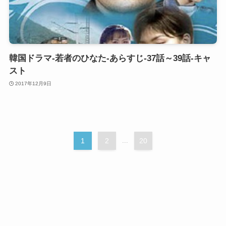
韓国ドラマ-若者のひなた-あらすじ-37話～39話-キャ
スト
2017年12月9日
1
2
...
20