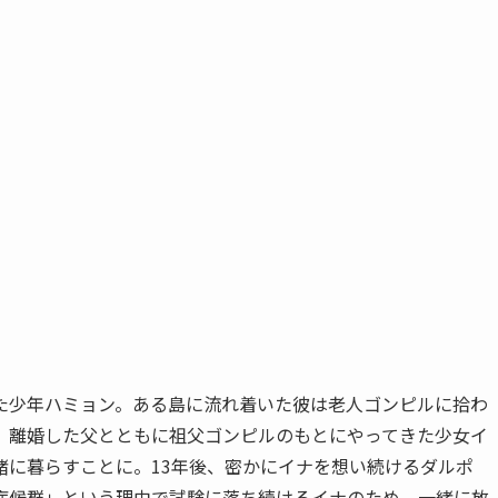
た少年ハミョン。ある島に流れ着いた彼は老人ゴンピルに拾わ
、離婚した父とともに祖父ゴンピルのもとにやってきた少女イ
緒に暮らすことに。13年後、密かにイナを想い続けるダルポ
症候群」という理由で試験に落ち続けるイナのため、一緒に放